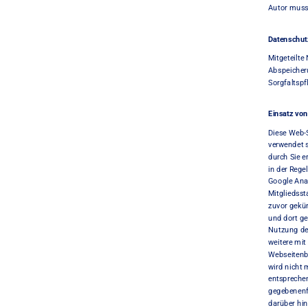
Autor muss 
Datenschut
Mitgeteilte
Abspeicheru
Sorgfaltspf
Einsatz von
Diese Web-S
verwendet s
durch Sie e
in der Rege
Google Anal
Mitgliedss
zuvor gekür
und dort ge
Nutzung de
weitere mi
Webseitenbe
wird nicht 
entsprechen
gegebenenfa
darüber hin