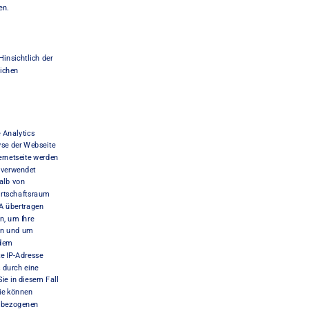
en.
insichtlich der 
ichen 
Analytics 
se der Webseite 
rnetseite werden 
 verwendet 
alb von 
rtschaftsraum 
A übertragen 
, um Ihre 
en und um 
dem 
e IP-Adresse 
durch eine 
ie in diesem Fall 
ie können 
 bezogenen 