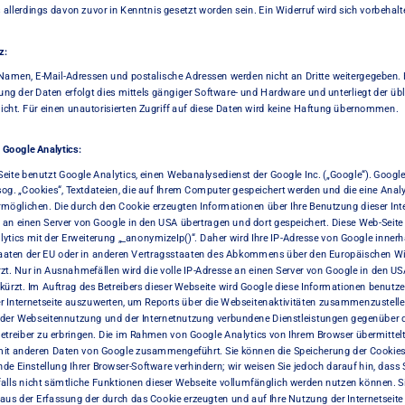
allerdings davon zuvor in Kenntnis gesetzt worden sein. Ein Widerruf wird sich vorbehalt
z:
 Namen, E-Mail-Adressen und postalische Adressen werden nicht an Dritte weitergegeben. H
ng der Daten erfolgt dies mittels gängiger Software- und Hardware und unterliegt der übl
licht. Für einen unautorisierten Zugriff auf diese Daten wird keine Haftung übernommen.
 Google Analytics: 
eite benutzt Google Analytics, einen Webanalysedienst der Google Inc. („Google“). Google 
og. „Cookies“, Textdateien, die auf Ihrem Computer gespeichert werden und die eine Analy
rmöglichen. Die durch den Cookie erzeugten Informationen über Ihre Benutzung dieser Inte
l an einen Server von Google in den USA übertragen und dort gespeichert. Diese Web-Seite
ytics mit der Erweiterung „_anonymizeIp()“. Daher wird Ihre IP-Adresse von Google innerh
taaten der EU oder in anderen Vertragsstaaten des Abkommens über den Europäischen Wi
zt. Nur in Ausnahmefällen wird die volle IP-Adresse an einen Server von Google in den US
kürzt. Im Auftrag des Betreibers dieser Webseite wird Google diese Informationen benutzen
r Internetseite auszuwerten, um Reports über die Webseitenaktivitäten zusammenzustell
t der Webseitennutzung und der Internetnutzung verbundene Dienstleistungen gegenüber 
treiber zu erbringen. Die im Rahmen von Google Analytics von Ihrem Browser übermittelt
mit anderen Daten von Google zusammengeführt. Sie können die Speicherung der Cookies 
de Einstellung Ihrer Browser-Software verhindern; wir weisen Sie jedoch darauf hin, dass S
lls nicht sämtliche Funktionen dieser Webseite vollumfänglich werden nutzen können. S
aus der Erfassung der durch das Cookie erzeugten und auf Ihre Nutzung der Internetseite