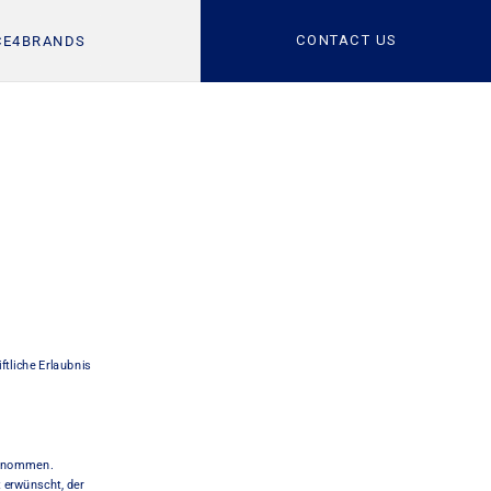
SPACE4BRANDS
CONTACT U
tliche Erlaubnis 
ernommen. 
 erwünscht, der 