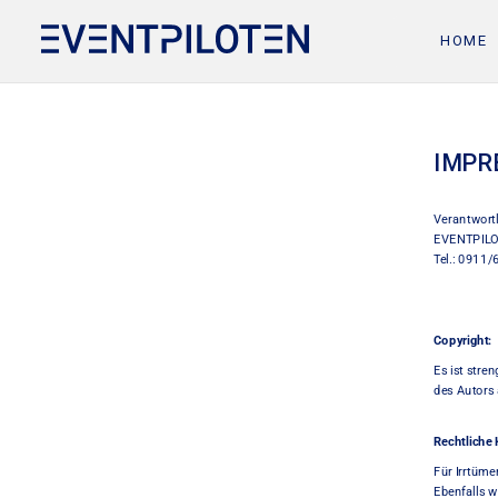
HO
IMPR
Verantwortli
EVENTPILO
Tel.: 0911/
Copyright:
Es ist stre
des Autors
Rechtliche 
Für Irrtüme
Ebenfalls w