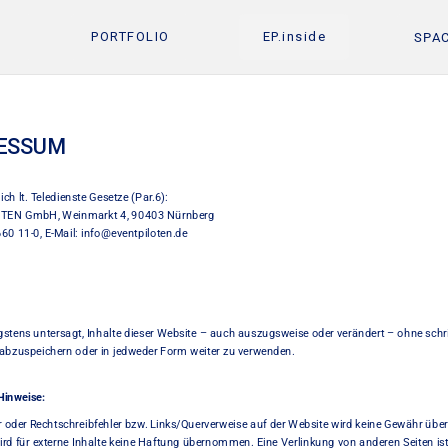
ME
PORTFOLIO
EP.inside
ESSUM
ch lt. Teledienste Gesetze (Par.6):
TEN GmbH, Weinmarkt 4, 90403 Nürnberg
660 11-0, E-Mail: info@eventpiloten.de
ngstens untersagt, Inhalte dieser Website – auch auszugsweise oder verändert – ohne schrif
 abzuspeichern oder in jedweder Form weiter zu verwenden.
Hinweise: 
r oder Rechtschreibfehler bzw. Links/Querverweise auf der Website wird keine Gewähr üb
ird für externe Inhalte keine Haftung übernommen. Eine Verlinkung von anderen Seiten ist