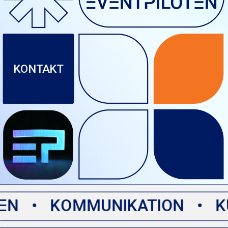
KONTAKT
  •   KOMMUNIKATION   •   KULT